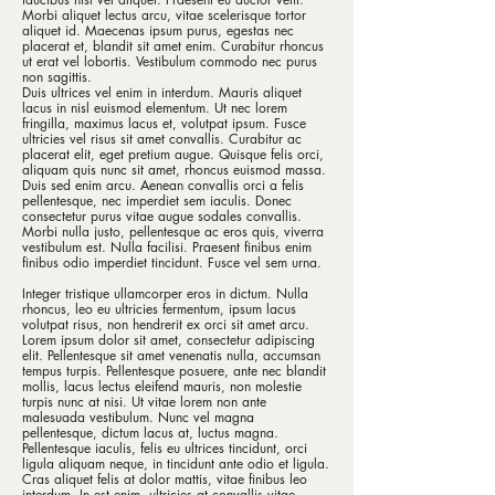
Morbi aliquet lectus arcu, vitae scelerisque tortor
aliquet id. Maecenas ipsum purus, egestas nec
placerat et, blandit sit amet enim. Curabitur rhoncus
ut erat vel lobortis. Vestibulum commodo nec purus
non sagittis.
Duis ultrices vel enim in interdum. Mauris aliquet
lacus in nisl euismod elementum. Ut nec lorem
fringilla, maximus lacus et, volutpat ipsum. Fusce
ultricies vel risus sit amet convallis. Curabitur ac
placerat elit, eget pretium augue. Quisque felis orci,
aliquam quis nunc sit amet, rhoncus euismod massa.
Duis sed enim arcu. Aenean convallis orci a felis
pellentesque, nec imperdiet sem iaculis. Donec
consectetur purus vitae augue sodales convallis.
Morbi nulla justo, pellentesque ac eros quis, viverra
vestibulum est. Nulla facilisi. Praesent finibus enim
finibus odio imperdiet tincidunt. Fusce vel sem urna.
Integer tristique ullamcorper eros in dictum. Nulla
rhoncus, leo eu ultricies fermentum, ipsum lacus
volutpat risus, non hendrerit ex orci sit amet arcu.
Lorem ipsum dolor sit amet, consectetur adipiscing
elit. Pellentesque sit amet venenatis nulla, accumsan
tempus turpis. Pellentesque posuere, ante nec blandit
mollis, lacus lectus eleifend mauris, non molestie
turpis nunc at nisi. Ut vitae lorem non ante
malesuada vestibulum. Nunc vel magna
pellentesque, dictum lacus at, luctus magna.
Pellentesque iaculis, felis eu ultrices tincidunt, orci
ligula aliquam neque, in tincidunt ante odio et ligula.
Cras aliquet felis at dolor mattis, vitae finibus leo
interdum. In est enim, ultricies at convallis vitae,