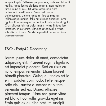
tempus turpis. Pellentesque posuere, ante nec blandit
mollis, lacus lectus eleifend mauris, non molestie
turpis nunc at nisi. Ut vitae lorem non ante
malesuada vestibulum. Nunc vel magna
pellentesque, dictum lacus at, luctus magna.
Pellentesque iaculis, felis eu ultrices tincidunt, orci
ligula aliquam neque, in tincidunt ante odio et ligula.
Cras aliquet felis at dolor mattis, vitae finibus leo
interdum. In est enim, ultricies at convallis vitae,
lobortis ac ipsum. Morbi imperdiet neque a diam
posuere ornare.
T&Cs - Forty42 Decorating
Lorem ipsum dolor sit amet, consectetur
adipiscing elit. Praesent sagittis ligula id
est imperdiet placerat. Sed eu risus eu
nunc tempus venenatis. Etiam laoreet
blandit pharetra. Quisque ultricies est id
enim sodales commodo. Pellentesque
odio nisl, auctor a semper vulputate,
venenatis sed ex. Donec ultricies
placerat tempus. Nam nec purus vitae
est blandit convallis gravida eget nisl.
Proin quis ex eu nibh pretium suscipit.