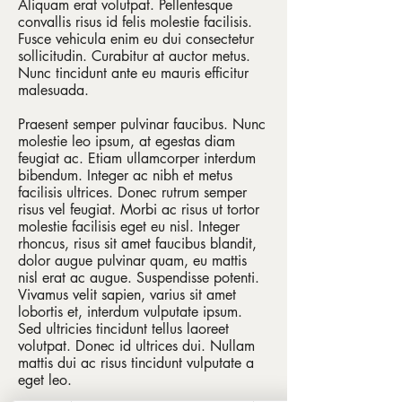
Aliquam erat volutpat. Pellentesque
convallis risus id felis molestie facilisis.
Fusce vehicula enim eu dui consectetur
sollicitudin. Curabitur at auctor metus.
Nunc tincidunt ante eu mauris efficitur
malesuada.
Praesent semper pulvinar faucibus. Nunc
molestie leo ipsum, at egestas diam
feugiat ac. Etiam ullamcorper interdum
bibendum. Integer ac nibh et metus
facilisis ultrices. Donec rutrum semper
risus vel feugiat. Morbi ac risus ut tortor
molestie facilisis eget eu nisl. Integer
rhoncus, risus sit amet faucibus blandit,
dolor augue pulvinar quam, eu mattis
nisl erat ac augue. Suspendisse potenti.
Vivamus velit sapien, varius sit amet
lobortis et, interdum vulputate ipsum.
Sed ultricies tincidunt tellus laoreet
volutpat. Donec id ultrices dui. Nullam
mattis dui ac risus tincidunt vulputate a
eget leo.