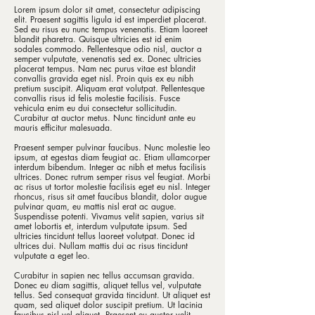
Lorem ipsum dolor sit amet, consectetur adipiscing
elit. Praesent sagittis ligula id est imperdiet placerat.
Sed eu risus eu nunc tempus venenatis. Etiam laoreet
blandit pharetra. Quisque ultricies est id enim
sodales commodo. Pellentesque odio nisl, auctor a
semper vulputate, venenatis sed ex. Donec ultricies
placerat tempus. Nam nec purus vitae est blandit
convallis gravida eget nisl. Proin quis ex eu nibh
pretium suscipit. Aliquam erat volutpat. Pellentesque
convallis risus id felis molestie facilisis. Fusce
vehicula enim eu dui consectetur sollicitudin.
Curabitur at auctor metus. Nunc tincidunt ante eu
mauris efficitur malesuada.
Praesent semper pulvinar faucibus. Nunc molestie leo
ipsum, at egestas diam feugiat ac. Etiam ullamcorper
interdum bibendum. Integer ac nibh et metus facilisis
ultrices. Donec rutrum semper risus vel feugiat. Morbi
ac risus ut tortor molestie facilisis eget eu nisl. Integer
rhoncus, risus sit amet faucibus blandit, dolor augue
pulvinar quam, eu mattis nisl erat ac augue.
Suspendisse potenti. Vivamus velit sapien, varius sit
amet lobortis et, interdum vulputate ipsum. Sed
ultricies tincidunt tellus laoreet volutpat. Donec id
ultrices dui. Nullam mattis dui ac risus tincidunt
vulputate a eget leo.
Curabitur in sapien nec tellus accumsan gravida.
Donec eu diam sagittis, aliquet tellus vel, vulputate
tellus. Sed consequat gravida tincidunt. Ut aliquet est
quam, sed aliquet dolor suscipit pretium. Ut lacinia
faucibus nisl vel aliquet. Praesent eu auctor velit.