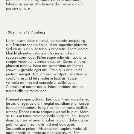
lobortis ac ipsum. Morbi imperdiet neque a diam
posuere ornare.
T&Cs - Forty42 Plumbing
Lorem ipsum dolor sit amet, consectetur adipiscing
elit. Praesent sagittis ligula id est imperdiet placerat.
Sed eu risus eu nunc tempus venenatis. Etiam laoreet
blandit pharetra. Quisque ultricies est id enim
sodales commodo. Pellentesque odio nisl, auctor a
semper vulputate, venenatis sed ex. Donec ultricies
placerat tempus. Nam nec purus vitae est blandit
convallis gravida eget nisl. Proin quis ex eu nibh
pretium suscipit. Aliquam erat volutpat. Pellentesque
convallis risus id felis molestie facilisis. Fusce
vehicula enim eu dui consectetur sollicitudin.
Curabitur at auctor metus. Nunc tincidunt ante eu
mauris efficitur malesuada.
Praesent semper pulvinar faucibus. Nunc molestie leo
ipsum, at egestas diam feugiat ac. Etiam ullamcorper
interdum bibendum. Integer ac nibh et metus facilisis
ultrices. Donec rutrum semper risus vel feugiat. Morbi
ac risus ut tortor molestie facilisis eget eu nisl. Integer
rhoncus, risus sit amet faucibus blandit, dolor augue
pulvinar quam, eu mattis nisl erat ac augue.
Suspendisse potenti. Vivamus velit sapien, varius sit
amet lobortis et, interdum vulputate ipsum. Sed