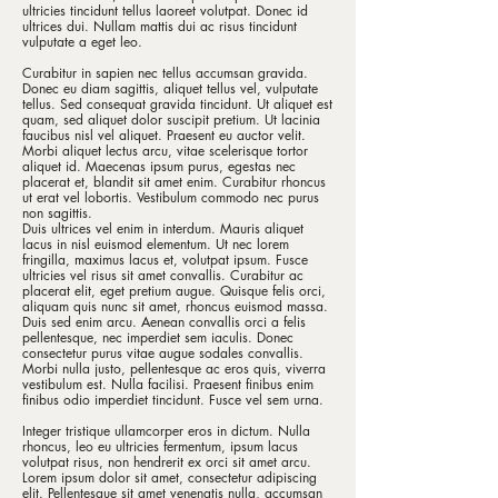
ultricies tincidunt tellus laoreet volutpat. Donec id
ultrices dui. Nullam mattis dui ac risus tincidunt
vulputate a eget leo.
Curabitur in sapien nec tellus accumsan gravida.
Donec eu diam sagittis, aliquet tellus vel, vulputate
tellus. Sed consequat gravida tincidunt. Ut aliquet est
quam, sed aliquet dolor suscipit pretium. Ut lacinia
faucibus nisl vel aliquet. Praesent eu auctor velit.
Morbi aliquet lectus arcu, vitae scelerisque tortor
aliquet id. Maecenas ipsum purus, egestas nec
placerat et, blandit sit amet enim. Curabitur rhoncus
ut erat vel lobortis. Vestibulum commodo nec purus
non sagittis.
Duis ultrices vel enim in interdum. Mauris aliquet
lacus in nisl euismod elementum. Ut nec lorem
fringilla, maximus lacus et, volutpat ipsum. Fusce
ultricies vel risus sit amet convallis. Curabitur ac
placerat elit, eget pretium augue. Quisque felis orci,
aliquam quis nunc sit amet, rhoncus euismod massa.
Duis sed enim arcu. Aenean convallis orci a felis
pellentesque, nec imperdiet sem iaculis. Donec
consectetur purus vitae augue sodales convallis.
Morbi nulla justo, pellentesque ac eros quis, viverra
vestibulum est. Nulla facilisi. Praesent finibus enim
finibus odio imperdiet tincidunt. Fusce vel sem urna.
Integer tristique ullamcorper eros in dictum. Nulla
rhoncus, leo eu ultricies fermentum, ipsum lacus
volutpat risus, non hendrerit ex orci sit amet arcu.
Lorem ipsum dolor sit amet, consectetur adipiscing
elit. Pellentesque sit amet venenatis nulla, accumsan